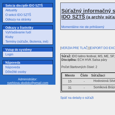
Sekcia disciplín IDO SZTŠ
Súťažný informačný s
Aktuality
O sekcii IDO SZTŠ
IDO SZTŠ
(a archív súť
Odkazy na stránky
Momentálne nie ste prihlásený
Odkazy a štatistiky
Vyhľadávanie ľudí
Kluby
Termíny (súťaže, školenia, iné)
[
VERZIA PRE TLAČ
] [
EXPORT DO EX
Vstup do systémy
Login
Súťaž:
IDO latino festival, MS, ME, SP
Disciplína:
ECH HVK Salsa páry
Nápoveda
Počet štartovných čísiel: 2
Nápoveda
Dôležité osoby
Miesto
Číslo
Súťažiaci
Administrátor:
Hodosiová Silv
15
-
svehlova.stodido@gmail.com
Somíková Brázo
31
-
Späť na detaily o súťaži