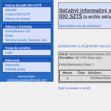
Sekcia disciplín IDO SZTŠ
Súťažný informačný s
Aktuality
O sekcii IDO SZTŠ
IDO SZTŠ
(a archív súť
Odkazy na stránky
Momentálne nie ste prihlásený
Odkazy a štatistiky
Vyhľadávanie ľudí
Kluby
Termíny (súťaže, školenia, iné)
[
VERZIA PRE TLAČ
] [
EXPORT DO EX
Vstup do systémy
Login
Súťaž:
World DanceSport Games 2013 i
Disciplína:
WC HVK Salsa páry
Nápoveda
Počet štartovných čísiel: 1
Nápoveda
Dôležité osoby
Miesto
Číslo
Súťažiaci
Administrátor:
Somíková Brázo
9
-
svehlova.stodido@gmail.com
Späť na detaily o súťaži