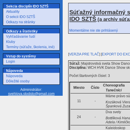
Sekcia disciplín IDO SZTŠ
Súťažný informačný s
Aktuality
O sekcii IDO SZTŠ
IDO SZTŠ
(a archív súť
Odkazy na stránky
Momentálne nie ste prihlásený
Odkazy a štatistiky
Vyhľadávanie ľudí
Kluby
Termíny (súťaže, školenia, iné)
[
VERZIA PRE TLAČ
] [
EXPORT DO EX
Vstup do systémy
Login
Súťaž:
Majstrovstvá sveta Show Dance
Disciplína:
WCH HVK Dance Show sk
Nápoveda
Počet štartovných čísiel: 3
Nápoveda
Dôležité osoby
Choreografia
Miesto
Číslo
Administrátor:
Tanečníci
svehlova.stodido@gmail.com
Máme právo sú
11
-
Kozáková Viera
Španková Zuza
Dva svety
24
-
Bottlíková Hana
Adela / Kimličk
Kaleidoskop