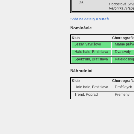
25
-
Hodosiová Silv
Veronika / Pap
Späť na detaily o súťaži
Nominácie
Klub
Choreografi
Jessy, Vavrišovo
Máme právo
Halo halo, Bratislava
Dva svety
Spektrum, Bratislava
Kaleidosko
Náhradníci
Klub
Choreografi
Halo halo, Bratislava
Dračí dych
Trend, Poprad
Premeny