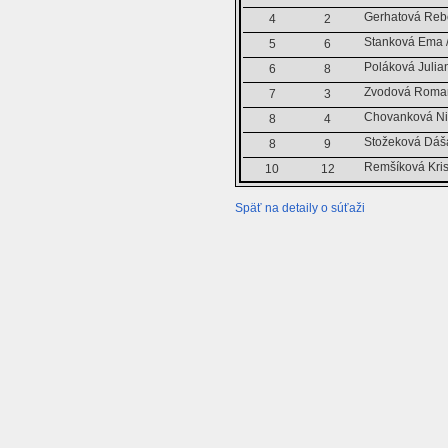
Gerhatová Rebe
4
2
Stanková Ema /
5
6
Poláková Julia
6
8
Zvodová Roman
7
3
Chovanková Ni
8
4
Stožeková Dáš
8
9
Remšíková Kris
10
12
Späť na detaily o súťaži