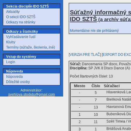
Sekcia disciplín IDO SZTŠ
Súťažný informačný s
Aktuality
O sekcii IDO SZTŠ
IDO SZTŠ
(a archív súť
Odkazy na stránky
Momentálne nie ste prihlásený
Odkazy a štatistiky
Vyhľadávanie ľudí
Kluby
Termíny (súťaže, školenia, iné)
[
VERZIA PRE TLAČ
] [
EXPORT DO EX
Vstup do systémy
Login
Súťaž:
Dancemania SP disco, Považsk
Disciplína:
SP JVK II Disco Dance (A)
Nápoveda
Počet štartovných čísiel: 13
Nápoveda
Dôležité osoby
Miesto
Číslo
Súťažiaci
Administrátor:
Hlavenková Lau
-
5
svehlova.stodido@gmail.com
Bieliková Natá
-
7
Havranová Ema 
-
13
Bubeníková Di
1
10
Széli Timea / V
2
11
Bridišová Anab
3
1