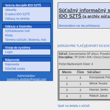
Sekcia disciplín IDO SZTŠ
Súťažný informačný s
Aktuality
O sekcii IDO SZTŠ
IDO SZTŠ
(a archív súť
Odkazy na stránky
Momentálne nie ste prihlásený
Odkazy a štatistiky
Vyhľadávanie ľudí
Kluby
Termíny (súťaže, školenia, iné)
[
VERZIA PRE TLAČ
] [
EXPORT DO EX
Vstup do systémy
Login
Súťaž:
Dancemania SP disco, Považsk
Disciplína:
TP DVK+JVK I Disco Dance
Nápoveda
Počet štartovných čísiel: 4
Nápoveda
Dôležité osoby
Miesto
Číslo
Súťažiaci
Administrátor:
Konopásek Pet
1
4
svehlova.stodido@gmail.com
Mihok Teodor
2
1
Havran Janko
3
3
Rikkoň Jakub
4
2
Späť na detaily o súťaži