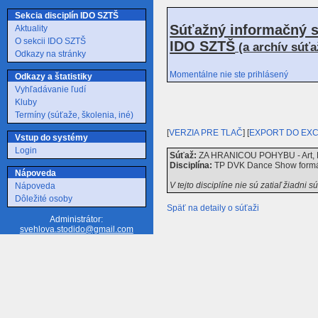
Sekcia disciplín IDO SZTŠ
Súťažný informačný s
Aktuality
O sekcii IDO SZTŠ
IDO SZTŠ
(a archív súť
Odkazy na stránky
Momentálne nie ste prihlásený
Odkazy a štatistiky
Vyhľadávanie ľudí
Kluby
Termíny (súťaže, školenia, iné)
[
VERZIA PRE TLAČ
] [
EXPORT DO EX
Vstup do systémy
Login
Súťaž:
ZA HRANICOU POHYBU - Art, Pa
Disciplína:
TP DVK Dance Show form
Nápoveda
V tejto disciplíne nie sú zatiaľ žiadni s
Nápoveda
Dôležité osoby
Späť na detaily o súťaži
Administrátor:
svehlova.stodido@gmail.com