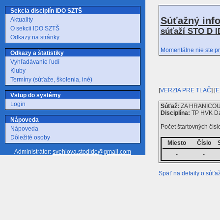
Sekcia disciplín IDO SZTŠ
Súťažný inf
Aktuality
O sekcii IDO SZTŠ
súťaží STO D I
Odkazy na stránky
Momentálne nie ste pr
Odkazy a štatistiky
Vyhľadávanie ľudí
Kluby
Termíny (súťaže, školenia, iné)
[
VERZIA PRE TLAČ
] [
E
Vstup do systémy
Login
Súťaž:
ZA HRANICOU P
Disciplína:
TP HVK Da
Nápoveda
Počet štartovných čísie
Nápoveda
Dôležité osoby
Miesto
Číslo
Administrátor:
svehlova.stodido@gmail.com
-
-
Späť na detaily o súťaž