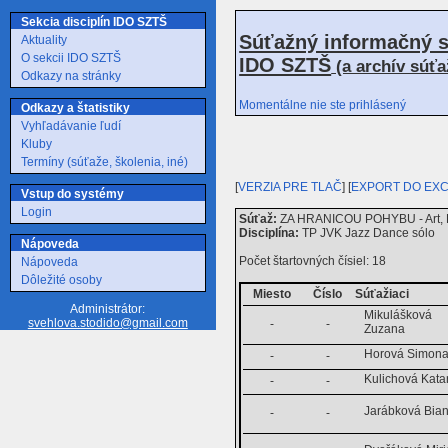
Sekcia disciplín IDO SZTŠ
Súťažný informačný s
Aktuality
O sekcii IDO SZTŠ
IDO SZTŠ
(a archív súť
Odkazy na stránky
Momentálne nie ste prihlásený
Odkazy a štatistiky
Vyhľadávanie ľudí
Kluby
Termíny (súťaže, školenia, iné)
[
VERZIA PRE TLAČ
] [
EXPORT DO EX
Vstup do systémy
Login
Súťaž:
ZA HRANICOU POHYBU - Art, Pa
Disciplína:
TP JVK Jazz Dance sólo
Nápoveda
Počet štartovných čísiel: 18
Nápoveda
Dôležité osoby
Miesto
Číslo
Súťažiaci
Administrátor:
Mikulášková
svehlova.stodido@gmail.com
-
-
Zuzana
Horová Simon
-
-
Kulichová Kata
-
-
Jarábková Bia
-
-