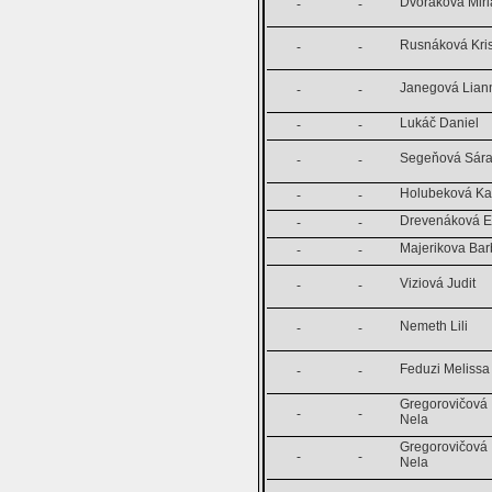
Dvořáková Mir
-
-
Rusnáková Kris
-
-
Janegová Lian
-
-
Lukáč Daniel
-
-
Segeňová Sár
-
-
Holubeková Ka
-
-
Drevenáková E
-
-
Majerikova Bar
-
-
Viziová Judit
-
-
Nemeth Lili
-
-
Feduzi Melissa
-
-
Gregorovičová
-
-
Nela
Gregorovičová
-
-
Nela