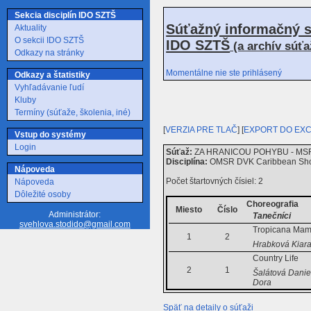
Sekcia disciplín IDO SZTŠ
Súťažný informačný s
Aktuality
O sekcii IDO SZTŠ
IDO SZTŠ
(a archív súť
Odkazy na stránky
Momentálne nie ste prihlásený
Odkazy a štatistiky
Vyhľadávanie ľudí
Kluby
Termíny (súťaže, školenia, iné)
[
VERZIA PRE TLAČ
] [
EXPORT DO EX
Vstup do systémy
Login
Súťaž:
ZA HRANICOU POHYBU - MSR C
Disciplína:
OMSR DVK Caribbean Sho
Nápoveda
Počet štartovných čísiel: 2
Nápoveda
Dôležité osoby
Choreografia
Miesto
Číslo
Administrátor:
Tanečníci
svehlova.stodido@gmail.com
Tropicana Ma
1
2
Hrabková Kiara
Country Life
2
1
Šalátová Danie
Dora
Späť na detaily o súťaži