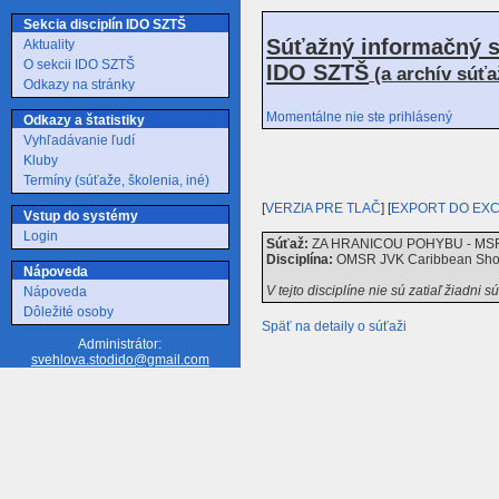
Sekcia disciplín IDO SZTŠ
Súťažný informačný s
Aktuality
O sekcii IDO SZTŠ
IDO SZTŠ
(a archív súť
Odkazy na stránky
Momentálne nie ste prihlásený
Odkazy a štatistiky
Vyhľadávanie ľudí
Kluby
Termíny (súťaže, školenia, iné)
[
VERZIA PRE TLAČ
] [
EXPORT DO EX
Vstup do systémy
Login
Súťaž:
ZA HRANICOU POHYBU - MSR C
Disciplína:
OMSR JVK Caribbean Show
Nápoveda
V tejto disciplíne nie sú zatiaľ žiadni s
Nápoveda
Dôležité osoby
Späť na detaily o súťaži
Administrátor:
svehlova.stodido@gmail.com