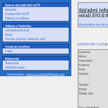
Sekcia disciplín IDO SZTŠ
Súťažný inf
Aktuality
O sekcii IDO SZTŠ
súťaží STO D I
Odkazy na stránky
Momentálne nie ste pr
Odkazy a štatistiky
Vyhľadávanie ľudí
Kluby
Termíny (súťaže, školenia, iné)
[
VERZIA PRE TLAČ
] [
E
Vstup do systémy
Login
Licencia:
Meno:
Nápoveda
Priezvisko:
Nápoveda
Funkcia:
Dôležité osoby
Klub:
Adresa:
Administrátor:
svehlova.stodido@gmail.com
Telefón:
Email:
Ďalšie info:
Člen STODIDO: