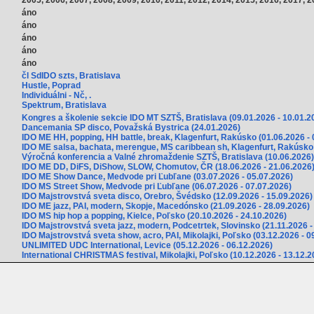
áno
áno
áno
áno
áno
čl SdIDO szts, Bratislava
Hustle, Poprad
Individuálni - Nč, .
Spektrum, Bratislava
Kongres a školenie sekcie IDO MT SZTŠ, Bratislava (09.01.2026 - 10.01.2
Dancemania SP disco, Považská Bystrica (24.01.2026)
IDO ME HH, popping, HH battle, break, Klagenfurt, Rakúsko (01.06.2026 - 
IDO ME salsa, bachata, merengue, MS caribbean sh, Klagenfurt, Rakúsko 
Výročná konferencia a Valné zhromaždenie SZTŠ, Bratislava (10.06.2026)
IDO ME DD, DiFS, DiShow, SLOW, Chomutov, ČR (18.06.2026 - 21.06.2026
IDO ME Show Dance, Medvode pri Ľubľane (03.07.2026 - 05.07.2026)
IDO MS Street Show, Medvode pri Ľubľane (06.07.2026 - 07.07.2026)
IDO Majstrovstvá sveta disco, Orebro, Švédsko (12.09.2026 - 15.09.2026)
IDO ME jazz, PAI, modern, Skopje, Macedónsko (21.09.2026 - 28.09.2026)
IDO MS hip hop a popping, Kielce, Poľsko (20.10.2026 - 24.10.2026)
IDO Majstrovstvá sveta jazz, modern, Podcetrtek, Slovinsko (21.11.2026 -
IDO Majstrovstvá sveta show, acro, PAI, Mikolajki, Poľsko (03.12.2026 - 0
UNLIMITED UDC International, Levice (05.12.2026 - 06.12.2026)
International CHRISTMAS festival, Mikolajki, Poľsko (10.12.2026 - 13.12.2