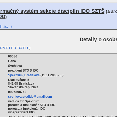
ormačný systém sekcie disciplín IDO SZTŠ
(a ar
DO)
ihlásený
Detaily o osob
XPORT DO EXCELU
]
00036
Hana
Švehlová
prezident STO D IDO
Spektrum, Bratislava
(11.01.2005 - ...)
I.Bukovčana 5
841 08 Bratislava
Slovenska republika
0905898762
svehlova.stodido@gmail.com
vedúca TK Spektrum
porotca a funkcionár STO D IDO
porotca a funkcionár IDO
viceprezident IDO
2005, 2006, 2007, 2008, 2009, 2010, 2011, 2012, 2014, 2015, 2016, 2017, 2