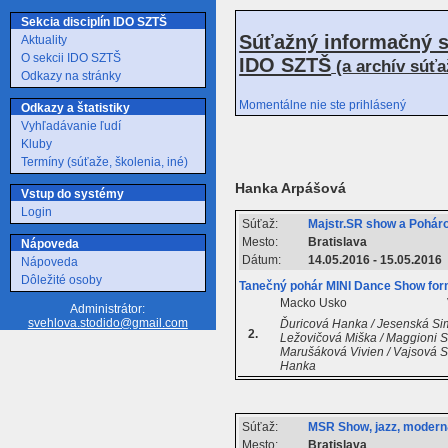
Sekcia disciplín IDO SZTŠ
Súťažný informačný s
Aktuality
O sekcii IDO SZTŠ
IDO SZTŠ
(a archív súť
Odkazy na stránky
Momentálne nie ste prihlásený
Odkazy a štatistiky
Vyhľadávanie ľudí
Kluby
Termíny (súťaže, školenia, iné)
Hanka Arpášová
Vstup do systémy
Login
Súťaž:
Majstr.SR show a Poháro
Mesto:
Bratislava
Nápoveda
Dátum:
14.05.2016 - 15.05.2016
Nápoveda
Dôležité osoby
Tanečný pohár MINI Dance Show for
Macko Usko
Administrátor:
svehlova.stodido@gmail.com
Ďuricová Hanka / Jesenská Sim
2.
Ležovičová Miška / Maggioni So
Marušáková Vivien / Vajsová S
Hanka
Súťaž:
MSR Show, jazz, moder
Mesto:
Bratislava