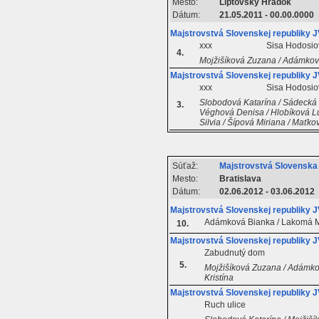
Mesto:
Liptovský Hrádok
Dátum:
21.05.2011 - 00.00.0000
Majstrovstvá Slovenskej republiky
xxx
Sisa Hodosio
4.
Mojžišíková Zuzana / Adámkov
Majstrovstvá Slovenskej republiky
xxx
Sisa Hodosio
Slobodová Katarína / Sádecká 
3.
Véghová Denisa / Hlobíková Luc
Silvia / Šípová Miriana / Maťkov
Súťaž:
Majstrovstvá Slovensk
Mesto:
Bratislava
Dátum:
02.06.2012 - 03.06.2012
Majstrovstvá Slovenskej republiky
Adámková Bianka / Lakomá M
10.
Majstrovstvá Slovenskej republiky
Zabudnutý dom
5.
Mojžišíková Zuzana / Adámkov
Kristína
Majstrovstvá Slovenskej republiky
Ruch ulice