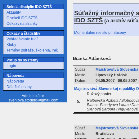
Sekcia disciplín IDO SZTŠ
Súťažný informačný s
Aktuality
O sekcii IDO SZTŠ
IDO SZTŠ
(a archív súť
Odkazy na stránky
Momentálne nie ste prihlásený
Odkazy a štatistiky
Vyhľadávanie ľudí
Kluby
Termíny (súťaže, školenia, iné)
Bianka Adámková
Vstup do systémy
Login
Súťaž:
Majstrovstvá Slovenska
Mesto:
Liptovský Hrádok
Nápoveda
Dátum:
04.05.2007 - 06.05.2007
Nápoveda
Dôležité osoby
Majstrovstvá Slovenskej republiky
Ružový panter
Administrátor:
svehlova.stodido@gmail.com
Ralbovská Alžbeta / Slobodová
5.
Bianca-Emodyová Laura / Demit
Stenová Barbora / Nguyenová 
Súťaž:
Majstrovstvá Slovensk
Mesto:
Bratislava