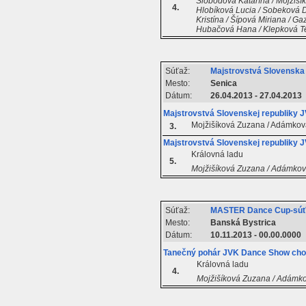
Slobodová Katarína / Mojžiší
4.
Hlobíková Lucia / Sobeková Do
Kristína / Šípová Miriana / Ga
Hubačová Hana / Klepková Ter
Súťaž:
Majstrovstvá Slovensk
Mesto:
Senica
Dátum:
26.04.2013 - 27.04.2013
Majstrovstvá Slovenskej republiky
Mojžišíková Zuzana / Adámkov
3.
Majstrovstvá Slovenskej republiky
Královná ladu
5.
Mojžišíková Zuzana / Adámkov
Súťaž:
MASTER Dance Cup-súťa
Mesto:
Banská Bystrica
Dátum:
10.11.2013 - 00.00.0000
Tanečný pohár JVK Dance Show cho
Královná ladu
4.
Mojžišíková Zuzana / Adámko