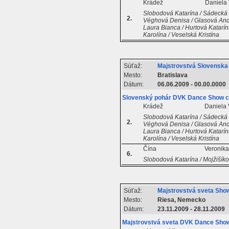
Krádež
Daniela
Slobodová Katarína / Sádecká 
2.
Véghová Denisa / Glasová And
Laura Bianca / Hurtová Katarín
Karolína / Veselská Kristína
Súťaž:
Majstrovstvá Slovensk
Mesto:
Bratislava
Dátum:
06.06.2009 - 00.00.0000
Slovenský pohár DVK Dance Show c
Krádež
Daniela
Slobodová Katarína / Sádecká 
2.
Véghová Denisa / Glasová And
Laura Bianca / Hurtová Katarín
Karolína / Veselská Kristína
Čína
Veronik
6.
Slobodová Katarína / Mojžiší
Súťaž:
Majstrovstvá sveta Sho
Mesto:
Riesa, Nemecko
Dátum:
23.11.2009 - 28.11.2009
Majstrovstvá sveta DVK Dance Sho