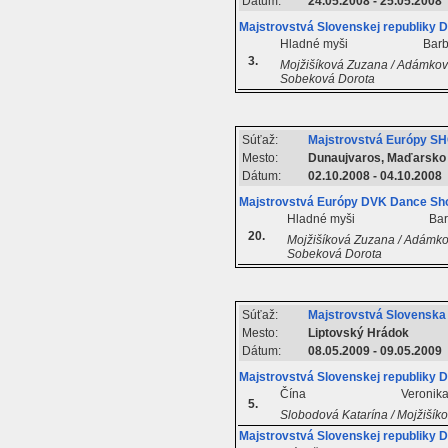
Dátum:
24.05.2008 - 25.05.2008
Majstrovstvá Slovenskej republiky
Hladné myši
Barb
3.
Mojžišíková Zuzana / Adámková
Sobeková Dorota
Súťaž:
Majstrovstvá Európy S
Mesto:
Dunaujvaros, Maďarsko
Dátum:
02.10.2008 - 04.10.2008
Majstrovstvá Európy DVK Dance Sh
Hladné myši
Bar
20.
Mojžišíková Zuzana / Adámkov
Sobeková Dorota
Súťaž:
Majstrovstvá Slovenska
Mesto:
Liptovský Hrádok
Dátum:
08.05.2009 - 09.05.2009
Majstrovstvá Slovenskej republiky
Čína
Veronik
5.
Slobodová Katarína / Mojžiší
Majstrovstvá Slovenskej republiky