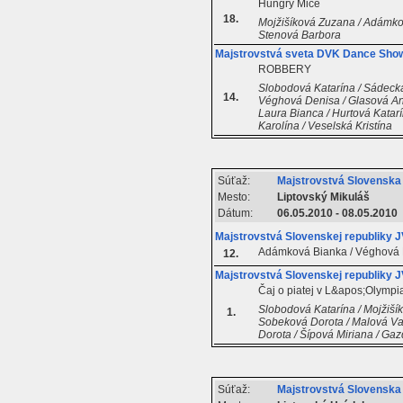
Hungry Mice
18.
Mojžišíková Zuzana / Adámkov
Stenová Barbora
Majstrovstvá sveta DVK Dance Sho
ROBBERY
Slobodová Katarína / Sádecká
14.
Véghová Denisa / Glasová An
Laura Bianca / Hurtová Katarí
Karolína / Veselská Kristína
Súťaž:
Majstrovstvá Slovenska
Mesto:
Liptovský Mikuláš
Dátum:
06.05.2010 - 08.05.2010
Majstrovstvá Slovenskej republiky
Adámková Bianka / Véghová
12.
Majstrovstvá Slovenskej republiky
Čaj o piatej v L&apos;Olympi
Slobodová Katarína / Mojžiš
1.
Sobeková Dorota / Malová Van
Dorota / Šípová Miriana / Ga
Súťaž:
Majstrovstvá Slovensk