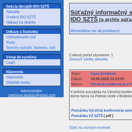
Sekcia disciplín IDO SZTŠ
Súťažný informačný s
Aktuality
O sekcii IDO SZTŠ
IDO SZTŠ
(a archív súť
Odkazy na stránky
Momentálne nie ste prihlásený
Odkazy a štatistiky
Vyhľadávanie ľudí
Kluby
Termíny (súťaže, školenia, iné)
Celkový počet záznamov: 1
Vstup do systémy
Zobraziť všetky aktuality
Login
Nápoveda
Autor:
Hana Švehlová
Nápoveda
Dátum:
10.05.2026 22:23:07
Dôležité osoby
Názov:
Výročná konferencia a 
Administrátor:
V prílohe pozvánka na Výročnú konfer
svehlova.stodido@gmail.com
domu tanca na Peknej ceste v Bratisla
Pozvánka Výročná konferencia sek
Pozvánka VZ SZTŠ
[ pdf ]
Späť na zoznam noviniek