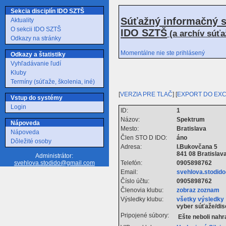
Sekcia disciplín IDO SZTŠ
Súťažný informačný s
Aktuality
O sekcii IDO SZTŠ
IDO SZTŠ
(a archív súť
Odkazy na stránky
Momentálne nie ste prihlásený
Odkazy a štatistiky
Vyhľadávanie ľudí
Kluby
Termíny (súťaže, školenia, iné)
[
VERZIA PRE TLAČ
] [
EXPORT DO EX
Vstup do systémy
Login
ID:
1
Názov:
Spektrum
Nápoveda
Mesto:
Bratislava
Nápoveda
Člen STO D IDO:
áno
Dôležité osoby
Adresa:
I.Bukovčana 5
841 08 Bratislav
Administrátor:
Telefón:
0905898762
svehlova.stodido@gmail.com
Email:
svehlova.stodid
Číslo účtu:
0905898762
Členovia klubu:
zobraz zoznam
Výsledky klubu:
všetky výsledky
vyber súťaže/dis
Pripojené súbory:
Ešte neboli nah