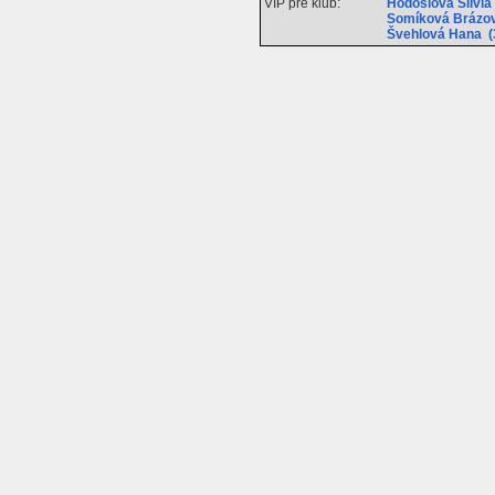
VIP pre klub:
Hodosiová Silvi
Somíková Brázov
Švehlová Hana (