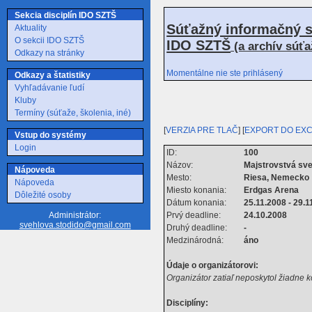
Sekcia disciplín IDO SZTŠ
Súťažný informačný s
Aktuality
O sekcii IDO SZTŠ
IDO SZTŠ
(a archív súť
Odkazy na stránky
Momentálne nie ste prihlásený
Odkazy a štatistiky
Vyhľadávanie ľudí
Kluby
Termíny (súťaže, školenia, iné)
[
VERZIA PRE TLAČ
] [
EXPORT DO EX
Vstup do systémy
Login
ID:
100
Názov:
Majstrovstvá s
Nápoveda
Mesto:
Riesa, Nemecko
Nápoveda
Miesto konania:
Erdgas Arena
Dôležité osoby
Dátum konania:
25.11.2008 - 29.1
Prvý deadline:
24.10.2008
Administrátor:
svehlova.stodido@gmail.com
Druhý deadline:
-
Medzinárodná:
áno
Údaje o organizátorovi:
Organizátor zatiaľ neposkytol žiadne 
Disciplíny: