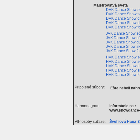
Majstrovstvá sveta
DVK Dance Show só
DVK Dance Show só
DVK Dance Show 
DVK Dance Show s
DVK Dance Show f
JVK Dance Show só
JVK Dance Show só
JVK Dance Show d
JVK Dance Show s
JVK Dance Show f
HVK Dance Show só
HVK Dance Show só
HVK Dance Show 
HVK Dance Show s
HVK Dance Show f
Pripojené súbory:
Ešte neboli nah
Harmonogram:
Informácie na :
www.showdance-
VIP osoby súťaže:
Švehlová Hana (