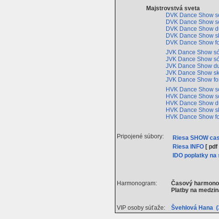
Majstrovstvá sveta
DVK Dance Show só
DVK Dance Show só
DVK Dance Show 
DVK Dance Show s
DVK Dance Show f
JVK Dance Show só
JVK Dance Show só
JVK Dance Show d
JVK Dance Show s
JVK Dance Show f
HVK Dance Show só
HVK Dance Show só
HVK Dance Show 
HVK Dance Show s
HVK Dance Show f
Pripojené súbory:
Riesa SHOW ca
Riesa INFO
[ pdf 
IDO poplatky na 
Harmonogram:
Časový harmonog
Platby na medzin
VIP osoby súťaže:
Švehlová Hana (