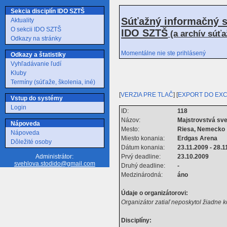
Sekcia disciplín IDO SZTŠ
Súťažný informačný s
Aktuality
O sekcii IDO SZTŠ
IDO SZTŠ
(a archív súť
Odkazy na stránky
Momentálne nie ste prihlásený
Odkazy a štatistiky
Vyhľadávanie ľudí
Kluby
Termíny (súťaže, školenia, iné)
[
VERZIA PRE TLAČ
] [
EXPORT DO EX
Vstup do systémy
Login
ID:
118
Názov:
Majstrovstvá sv
Nápoveda
Mesto:
Riesa, Nemecko
Nápoveda
Miesto konania:
Erdgas Arena
Dôležité osoby
Dátum konania:
23.11.2009 - 28.1
Prvý deadline:
23.10.2009
Administrátor:
svehlova.stodido@gmail.com
Druhý deadline:
-
Medzinárodná:
áno
Údaje o organizátorovi:
Organizátor zatiaľ neposkytol žiadne 
Disciplíny: