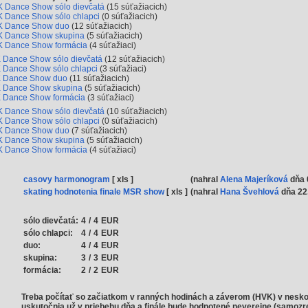
 Dance Show sólo dievčatá
(15 súťažiacich)
 Dance Show sólo chlapci
(0 súťažiacich)
 Dance Show duo
(12 súťažiacich)
 Dance Show skupina
(5 súťažiacich)
 Dance Show formácia
(4 súťažiaci)
 Dance Show sólo dievčatá
(12 súťažiacich)
 Dance Show sólo chlapci
(3 súťažiaci)
 Dance Show duo
(11 súťažiacich)
 Dance Show skupina
(5 súťažiacich)
 Dance Show formácia
(3 súťažiaci)
 Dance Show sólo dievčatá
(10 súťažiacich)
 Dance Show sólo chlapci
(0 súťažiacich)
 Dance Show duo
(7 súťažiacich)
 Dance Show skupina
(5 súťažiacich)
 Dance Show formácia
(4 súťažiaci)
casovy harmonogram
[ xls ]
(nahral
Alena Majeríková
dňa 
skating hodnotenia finale MSR show
[ xls ]
(nahral
Hana Švehlová
dňa 22
sólo dievčatá:
4
/
4
EUR
sólo chlapci:
4
/
4
EUR
duo:
4
/
4
EUR
skupina:
3
/
3
EUR
formácia:
2
/
2
EUR
Treba počítať so začiatkom v ranných hodinách a záverom (HVK) v nesko
uskutočnia už v priebehu dňa a finále bude hodnotené neverejne (samoz