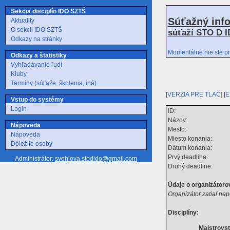
Sekcia disciplín IDO SZTŠ
Súťažný inf
Aktuality
O sekcii IDO SZTŠ
súťaží STO D I
Odkazy na stránky
Momentálne nie ste pr
Odkazy a štatistiky
Vyhľadávanie ľudí
Kluby
Termíny (súťaže, školenia, iné)
[
VERZIA PRE TLAČ
] [
E
Vstup do systémy
Login
ID:
Názov:
Nápoveda
Mesto:
Nápoveda
Miesto konania:
Dôležité osoby
Dátum konania:
Prvý deadline:
Administrátor:
svehlova.stodido@gmail.com
Druhý deadline:
Údaje o organizátorov
Organizátor zatiaľ nep
Disciplíny:
Majstrovst