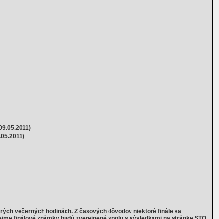
09.05.2011)
.05.2011)
rých večerných hodinách. Z časových dôvodov niektoré finále sa
rejme finálové známky budú zverejnené spolu s výsledkami na stránke STO