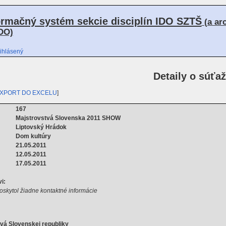
ormačný systém sekcie disciplín IDO SZTŠ
(a ar
DO)
ihlásený
Detaily o súťaž
XPORT DO EXCELU
]
167
Majstrovstvá Slovenska 2011 SHOW
Liptovský Hrádok
Dom kultúry
21.05.2011
12.05.2011
17.05.2011
i:
oskytol žiadne kontaktné informácie
vá Slovenskej republiky