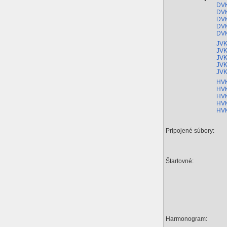
DVK
DVK
DVK
DVK
DVK
JVK
JVK
JVK
JVK
JVK
HVK
HVK
HVK
HVK
HVK
Pripojené súbory:
Štartovné:
Harmonogram: