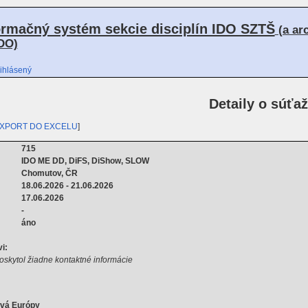
ormačný systém sekcie disciplín IDO SZTŠ
(a ar
DO)
ihlásený
Detaily o súťaž
XPORT DO EXCELU
]
715
IDO ME DD, DiFS, DiShow, SLOW
Chomutov, ČR
18.06.2026 - 21.06.2026
17.06.2026
-
áno
i:
oskytol žiadne kontaktné informácie
tvá Európy