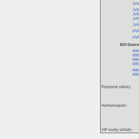
JVK
JVK
JVK
JVK
JVK
HVK
HVK
IDO Dance
MIN
MIN
MIN
MIN
MIN
MIN
Pripojené súbory:
Harmonogram:
VIP osoby súťaže: