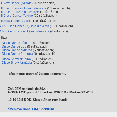
 I Slow Dance (A) sólo
(10 súťažiacich)
 II Disco Dance (A) sólo dievčatá
(10 súťažiacich)
 II Disco Dance sólo chlapci
(1 súťažiaci)
 II Disco Dance (A) duo
(10 súťažiacich)
 II Slow Dance (A) sólo
(10 súťažiacich)
 I-A Disco Dance (A) sólo dievčatá
(10 súťažiacich)
 I-B Disco Dance (A) sólo dievčatá
(4 súťažiaci)
 Star
I Disco Dance sólo
(10 súťažiacich)
I Disco Dance duo
(9 súťažiacich)
I Disco Dance skupina
(5 súťažiacich)
I Disco Dance formácia
(0 súťažiacich)
I Disco Show skupina
(0 súťažiacich)
I Disco Show formácia
(0 súťažiacich)
Ešte neboli nahrané žiadne dokumenty
ZÁUJEM nahlásiť do 29.4.
NOMINÁCIE potvrdiť ihneď na MSR DD v Martine 22.-24.5.
10 10 10 5 5 DD, Slow a Show nominácií
Švehlová Hana (36), Spektrum