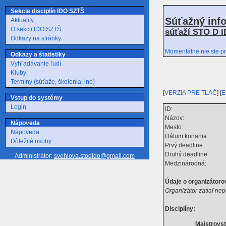
Sekcia disciplín IDO SZTŠ
Súťažný inf
Aktuality
O sekcii IDO SZTŠ
súťaží STO D I
Odkazy na stránky
Momentálne nie ste pr
Odkazy a štatistiky
Vyhľadávanie ľudí
Kluby
Termíny (súťaže, školenia, iné)
[
VERZIA PRE TLAČ
] [
E
Vstup do systémy
Login
ID:
Názov:
Nápoveda
Mesto:
Nápoveda
Dátum konania:
Dôležité osoby
Prvý deadline:
Druhý deadline:
Administrátor:
svehlova.stodido@gmail.com
Medzinárodná:
Údaje o organizátorov
Organizátor zatiaľ nep
Disciplíny:
Majstrovs