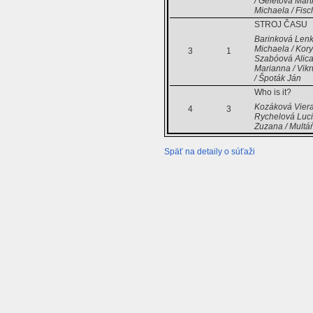
/ Geletová Mart
Michaela / Fisc
STROJ ČASU
Barinková Lenka
Michaela / Kory
3
1
Szabóová Alica
Marianna / Vikr
/ Špoták Ján
Who is it?
Kozáková Viera
4
3
Rychelová Luci
Zuzana / Multá
Späť na detaily o súťaži