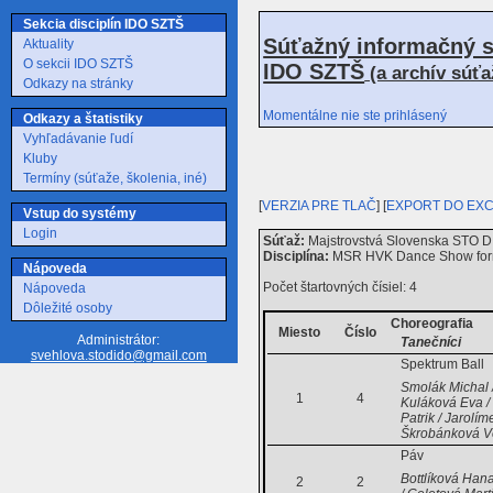
Sekcia disciplín IDO SZTŠ
Súťažný informačný s
Aktuality
O sekcii IDO SZTŠ
IDO SZTŠ
(a archív súť
Odkazy na stránky
Momentálne nie ste prihlásený
Odkazy a štatistiky
Vyhľadávanie ľudí
Kluby
Termíny (súťaže, školenia, iné)
[
VERZIA PRE TLAČ
] [
EXPORT DO EX
Vstup do systémy
Login
Súťaž:
Majstrovstvá Slovenska STO D 
Disciplína:
MSR HVK Dance Show for
Nápoveda
Počet štartovných čísiel: 4
Nápoveda
Dôležité osoby
Choreografia
Miesto
Číslo
Administrátor:
Tanečníci
svehlova.stodido@gmail.com
Spektrum Ball
Smolák Michal /
1
4
Kuláková Eva / 
Patrik / Jarolí
Škrobánková Ve
Páv
Bottlíková Hana
2
2