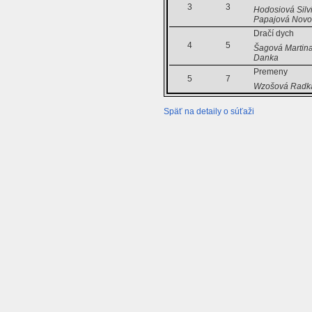
3
3
Hodosiová Silv
Papajová Novo
Dračí dych
4
5
Šagová Martina 
Danka
Premeny
5
7
Wzošová Radka 
Späť na detaily o súťaži