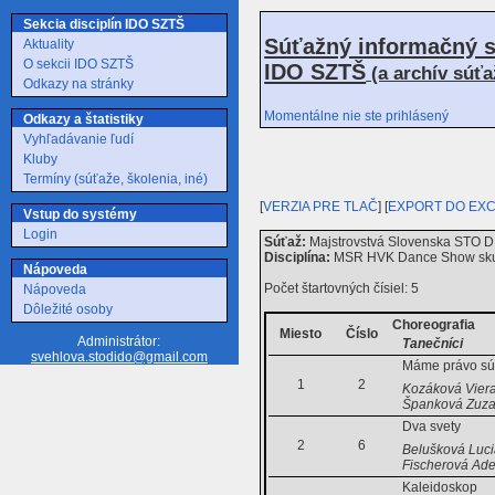
Sekcia disciplín IDO SZTŠ
Súťažný informačný s
Aktuality
O sekcii IDO SZTŠ
IDO SZTŠ
(a archív súť
Odkazy na stránky
Momentálne nie ste prihlásený
Odkazy a štatistiky
Vyhľadávanie ľudí
Kluby
Termíny (súťaže, školenia, iné)
[
VERZIA PRE TLAČ
] [
EXPORT DO EX
Vstup do systémy
Login
Súťaž:
Majstrovstvá Slovenska STO D 
Disciplína:
MSR HVK Dance Show sk
Nápoveda
Počet štartovných čísiel: 5
Nápoveda
Dôležité osoby
Choreografia
Miesto
Číslo
Administrátor:
Tanečníci
svehlova.stodido@gmail.com
Máme právo sú
1
2
Kozáková Viera
Španková Zuza
Dva svety
2
6
Belušková Lucia
Fischerová Ade
Kaleidoskop