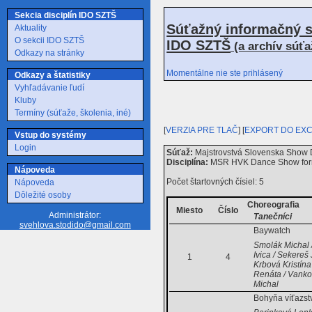
Sekcia disciplín IDO SZTŠ
Súťažný informačný s
Aktuality
O sekcii IDO SZTŠ
IDO SZTŠ
(a archív súť
Odkazy na stránky
Momentálne nie ste prihlásený
Odkazy a štatistiky
Vyhľadávanie ľudí
Kluby
Termíny (súťaže, školenia, iné)
[
VERZIA PRE TLAČ
] [
EXPORT DO EX
Vstup do systémy
Login
Súťaž:
Majstrovstvá Slovenska Show D
Disciplína:
MSR HVK Dance Show for
Nápoveda
Počet štartovných čísiel: 5
Nápoveda
Dôležité osoby
Choreografia
Miesto
Číslo
Administrátor:
Tanečníci
svehlova.stodido@gmail.com
Baywatch
Smolák Michal 
Ivica / Sekereš
1
4
Krbová Kristína
Renáta / Vanko
Michal
Bohyňa víťazst