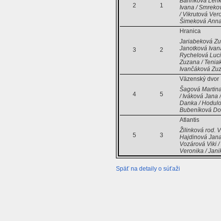
Barinková Lenk
2
1
Ivana / Smreko
/ Vikrutová Ver
Šimeková Ann
Hranica
Jariabeková Zu
Janotková Ivan
3
2
Rychelová Luci
Zuzana / Tenia
Ivančáková Zu
Väzenský dvor
Šagová Martina 
4
5
/ Iváková Jana 
Danka / Hodulo
Bubeníková Do
Atlantis
Žilinková rod. 
5
3
Hajdinová Jana 
Vozárová Viki /
Veronika / Jan
Späť na detaily o súťaži